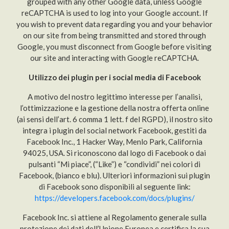
grouped with any other Google data, unless Google
reCAPTCHA is used to log into your Google account. If
you wish to prevent data regarding you and your behavior
on our site from being transmitted and stored through
Google, you must disconnect from Google before visiting
our site and interacting with Google reCAPTCHA.
Utilizzo dei plugin per i social media di Facebook
A motivo del nostro legittimo interesse per l’analisi,
l’ottimizzazione e la gestione della nostra offerta online
(ai sensi dell’art. 6 comma 1 lett. f del RGPD), il nostro sito
integra i plugin del social network Facebook, gestiti da
Facebook Inc., 1 Hacker Way, Menlo Park, California
94025, USA. Si riconoscono dal logo di Facebook o dai
pulsanti “Mi piace”, (“Like”) e “condividi” nei colori di
Facebook, (bianco e blu). Ulteriori informazioni sui plugin
di Facebook sono disponibili al seguente link:
https://developers.facebook.com/docs/plugins/
Facebook Inc. si attiene al Regolamento generale sulla
protezione dei dati dell’Unione Europea e certifica la sua