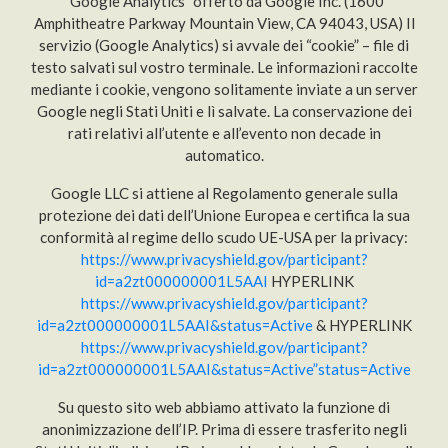
“Google Analytics” offerto da Google Inc. (1600
Amphitheatre Parkway Mountain View, CA 94043, USA) Il
servizio (Google Analytics) si avvale dei “cookie” – file di
testo salvati sul vostro terminale. Le informazioni raccolte
mediante i cookie, vengono solitamente inviate a un server
Google negli Stati Uniti e lì salvate. La conservazione dei
rati relativi all’utente e all’evento non decade in
automatico.
Google LLC si attiene al Regolamento generale sulla
protezione dei dati dell’Unione Europea e certifica la sua
conformità al regime dello scudo UE-USA per la privacy:
https://www.privacyshield.gov/participant?
id=a2zt000000001L5AAI
HYPERLINK
https://www.privacyshield.gov/participant?
id=a2zt000000001L5AAI&status=Active
& HYPERLINK
https://www.privacyshield.gov/participant?
id=a2zt000000001L5AAI&status=Active”status=Active
Su questo sito web abbiamo attivato la funzione di
anonimizzazione dell’IP. Prima di essere trasferito negli