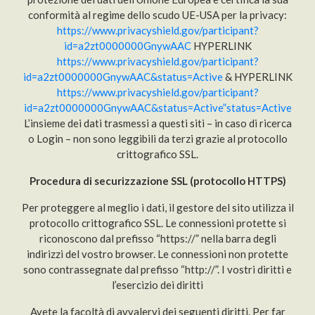
conformità al regime dello scudo UE-USA per la privacy:
https://www.privacyshield.gov/participant?
id=a2zt0000000GnywAAC
HYPERLINK
https://www.privacyshield.gov/participant?
id=a2zt0000000GnywAAC&status=Active
& HYPERLINK
https://www.privacyshield.gov/participant?
id=a2zt0000000GnywAAC&status=Active”status=Active
L’insieme dei dati trasmessi a questi siti – in caso di ricerca
o Login – non sono leggibili da terzi grazie al protocollo
crittografico SSL.
Procedura di securizzazione SSL (protocollo HTTPS)
Per proteggere al meglio i dati, il gestore del sito utilizza il
protocollo crittografico SSL. Le connessioni protette si
riconoscono dal prefisso “https://” nella barra degli
indirizzi del vostro browser. Le connessioni non protette
sono contrassegnate dal prefisso “http://”. I vostri diritti e
l’esercizio dei diritti
Avete la facoltà di avvalervi dei seguenti diritti. Per far