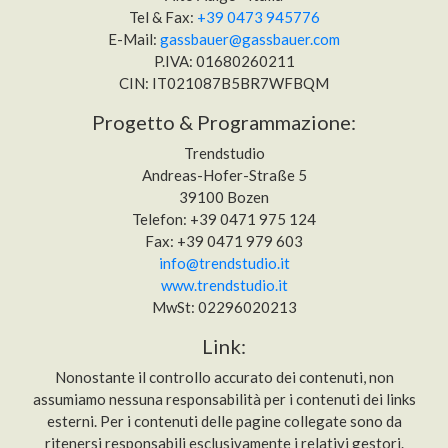
Tel & Fax:
+39 0473 945776
E-Mail:
gassbauer@gassbauer.com
P.IVA: 01680260211
CIN: IT021087B5BR7WFBQM
Progetto & Programmazione:
Trendstudio
Andreas-Hofer-Straße 5
39100 Bozen
Telefon: +39 0471 975 124
Fax: +39 0471 979 603
info@trendstudio.it
www.trendstudio.it
MwSt: 02296020213
Link:
Nonostante il controllo accurato dei contenuti, non
assumiamo nessuna responsabilità per i contenuti dei links
esterni. Per i contenuti delle pagine collegate sono da
ritenersi responsabili esclusivamente i relativi gestori.